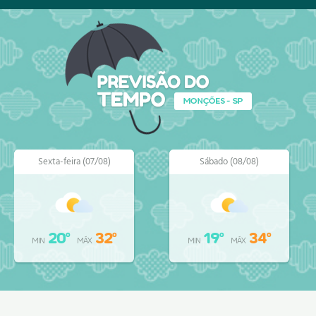
Sexta-feira (07/08)
Sábado (08/08)
20º
32º
19º
34º
MIN
MÁX
MIN
MÁX