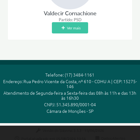
Valdecir Cornachione
Partido: PSD
Ver mais
Telefone: (17) 3484-1161
Endereço: Rua Pedro Vicente da Costa, nº 610 - CDHU A | CEP: 15275-
146
Atendimento de Segunda-feira a Sexta-feira das 08h às 11h e das 13h
às 16h30
CNPJ: 51.345.890/0001-04
Câmara de Monções - SP
Versão do Sistema:
3.5.3 - 19/06/2026
Portal atualizado em:
05/08/2026 10:56
Dados Abertos